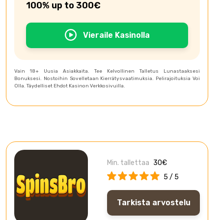
100% up to 300€
Vieraile Kasinolla
Vain 18+ Uusia Asiakkaita. Tee Kelvollinen Talletus Lunastaaksesi
Bonuksesi. Nostoihin Sovelletaan Kierrätysvaatimuksia. Pelirajoituksia Voi
Olla. Täydelliset Ehdot Kasinon Verkkosivuilla.
Min. tallettaa
30€
5 / 5
Tarkista arvostelu