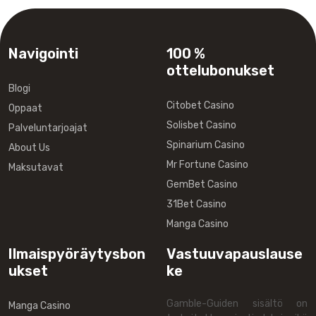
Navigointi
100 %
ottelubonukset
Blogi
Citobet Casino
Oppaat
Solisbet Casino
Palveluntarjoajat
Spinarium Casino
About Us
Mr Fortune Casino
Maksutavat
GemBet Casino
31Bet Casino
Manga Casino
Ilmaispyöräytysbon
Vastuuvapauslause
ukset
ke
Gamble-Guiden sisältö on
Manga Casino