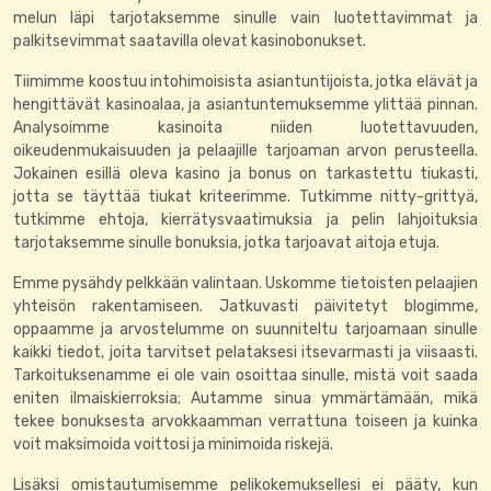
melun läpi tarjotaksemme sinulle vain luotettavimmat ja
palkitsevimmat saatavilla olevat kasinobonukset.
Tiimimme koostuu intohimoisista asiantuntijoista, jotka elävät ja
hengittävät kasinoalaa, ja asiantuntemuksemme ylittää pinnan.
Analysoimme kasinoita niiden luotettavuuden,
oikeudenmukaisuuden ja pelaajille tarjoaman arvon perusteella.
Jokainen esillä oleva kasino ja bonus on tarkastettu tiukasti,
jotta se täyttää tiukat kriteerimme. Tutkimme nitty-grittyä,
tutkimme ehtoja, kierrätysvaatimuksia ja pelin lahjoituksia
tarjotaksemme sinulle bonuksia, jotka tarjoavat aitoja etuja.
Emme pysähdy pelkkään valintaan. Uskomme tietoisten pelaajien
yhteisön rakentamiseen. Jatkuvasti päivitetyt blogimme,
oppaamme ja arvostelumme on suunniteltu tarjoamaan sinulle
kaikki tiedot, joita tarvitset pelataksesi itsevarmasti ja viisaasti.
Tarkoituksenamme ei ole vain osoittaa sinulle, mistä voit saada
eniten ilmaiskierroksia; Autamme sinua ymmärtämään, mikä
tekee bonuksesta arvokkaamman verrattuna toiseen ja kuinka
voit maksimoida voittosi ja minimoida riskejä.
Lisäksi omistautumisemme pelikokemuksellesi ei pääty, kun