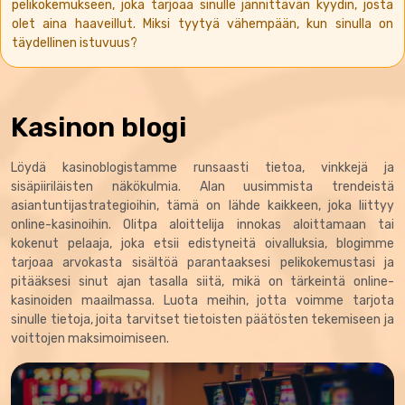
pelikokemukseen, joka tarjoaa sinulle jännittävän kyydin, josta
olet aina haaveillut. Miksi tyytyä vähempään, kun sinulla on
täydellinen istuvuus?
Kasinon blogi
Löydä kasinoblogistamme runsaasti tietoa, vinkkejä ja
sisäpiiriläisten näkökulmia. Alan uusimmista trendeistä
asiantuntijastrategioihin, tämä on lähde kaikkeen, joka liittyy
online-kasinoihin. Olitpa aloittelija innokas aloittamaan tai
kokenut pelaaja, joka etsii edistyneitä oivalluksia, blogimme
tarjoaa arvokasta sisältöä parantaaksesi pelikokemustasi ja
pitääksesi sinut ajan tasalla siitä, mikä on tärkeintä online-
kasinoiden maailmassa. Luota meihin, jotta voimme tarjota
sinulle tietoja, joita tarvitset tietoisten päätösten tekemiseen ja
voittojen maksimoimiseen.