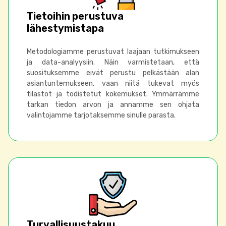
Tietoihin perustuva
lähestymistapa
Metodologiamme perustuvat laajaan tutkimukseen
ja data-analyysiin. Näin varmistetaan, että
suosituksemme eivät perustu pelkästään alan
asiantuntemukseen, vaan niitä tukevat myös
tilastot ja todistetut kokemukset. Ymmärrämme
tarkan tiedon arvon ja annamme sen ohjata
valintojamme tarjotaksemme sinulle parasta.
Turvallisuustakuu