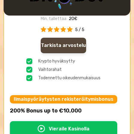
Min. tallettaa
20€
5 / 5
Tarkista arvostelu
Krypto hyväksytty
Vaihtorahat
Todennettu oikeudenmukaisuus
Ilmaispyöräytysten rekisteröitymisbonus
200% Bonus up to €10,000
Vieraile Kasinolla