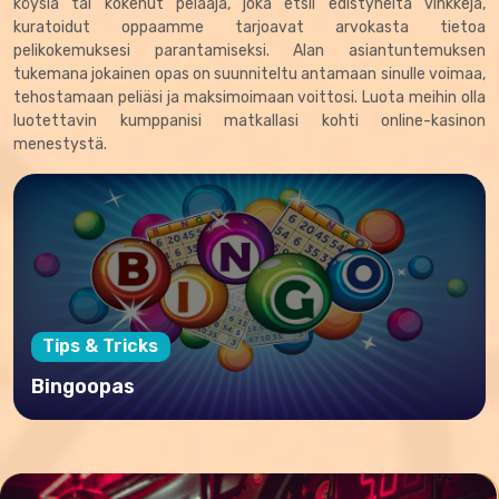
köysiä tai kokenut pelaaja, joka etsii edistyneitä vinkkejä,
kuratoidut oppaamme tarjoavat arvokasta tietoa
pelikokemuksesi parantamiseksi. Alan asiantuntemuksen
tukemana jokainen opas on suunniteltu antamaan sinulle voimaa,
tehostamaan peliäsi ja maksimoimaan voittosi. Luota meihin olla
luotettavin kumppanisi matkallasi kohti online-kasinon
menestystä.
Tips & Tricks
Bingoopas