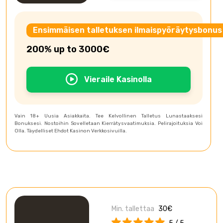
Ensimmäisen talletuksen ilmaispyöräytysbonus
200% up to 3000€
Vieraile Kasinolla
Vain 18+ Uusia Asiakkaita. Tee Kelvollinen Talletus Lunastaaksesi
Bonuksesi. Nostoihin Sovelletaan Kierrätysvaatimuksia. Pelirajoituksia Voi
Olla. Täydelliset Ehdot Kasinon Verkkosivuilla.
Min. tallettaa
30€