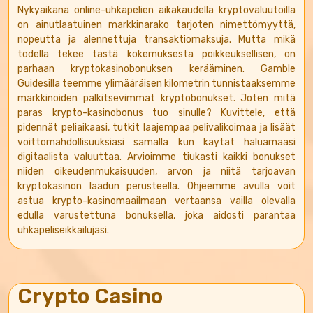
Nykyaikana online-uhkapelien aikakaudella kryptovaluutoilla
on ainutlaatuinen markkinarako tarjoten nimettömyyttä,
nopeutta ja alennettuja transaktiomaksuja. Mutta mikä
todella tekee tästä kokemuksesta poikkeuksellisen, on
parhaan kryptokasinobonuksen kerääminen. Gamble
Guidesilla teemme ylimääräisen kilometrin tunnistaaksemme
markkinoiden palkitsevimmat kryptobonukset. Joten mitä
paras krypto-kasinobonus tuo sinulle? Kuvittele, että
pidennät peliaikaasi, tutkit laajempaa pelivalikoimaa ja lisäät
voittomahdollisuuksiasi samalla kun käytät haluamaasi
digitaalista valuuttaa. Arvioimme tiukasti kaikki bonukset
niiden oikeudenmukaisuuden, arvon ja niitä tarjoavan
kryptokasinon laadun perusteella. Ohjeemme avulla voit
astua krypto-kasinomaailmaan vertaansa vailla olevalla
edulla varustettuna bonuksella, joka aidosti parantaa
uhkapeliseikkailujasi.
Crypto Casino