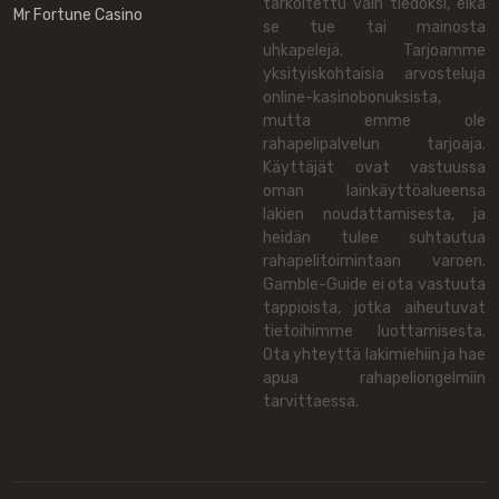
tarkoitettu vain tiedoksi, eikä
Mr Fortune Casino
se tue tai mainosta
uhkapelejä. Tarjoamme
yksityiskohtaisia ​​arvosteluja
online-kasinobonuksista,
mutta emme ole
rahapelipalvelun tarjoaja.
Käyttäjät ovat vastuussa
oman lainkäyttöalueensa
lakien noudattamisesta, ja
heidän tulee suhtautua
rahapelitoimintaan varoen.
Gamble-Guide ei ota vastuuta
tappioista, jotka aiheutuvat
tietoihimme luottamisesta.
Ota yhteyttä lakimiehiin ja hae
apua rahapeliongelmiin
tarvittaessa.