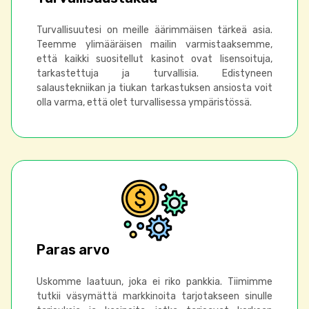
Turvallisuutesi on meille äärimmäisen tärkeä asia.
Teemme ylimääräisen mailin varmistaaksemme,
että kaikki suositellut kasinot ovat lisensoituja,
tarkastettuja ja turvallisia. Edistyneen
salaustekniikan ja tiukan tarkastuksen ansiosta voit
olla varma, että olet turvallisessa ympäristössä.
Paras arvo
Uskomme laatuun, joka ei riko pankkia. Tiimimme
tutkii väsymättä markkinoita tarjotakseen sinulle