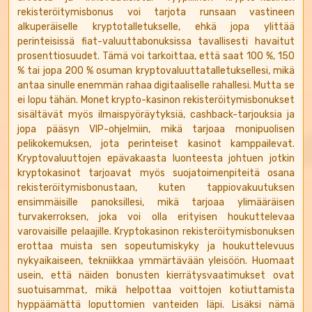
rekisteröitymisbonus voi tarjota runsaan vastineen
alkuperäiselle kryptotalletukselle, ehkä jopa ylittää
perinteisissä fiat-valuuttabonuksissa tavallisesti havaitut
prosenttiosuudet. Tämä voi tarkoittaa, että saat 100 %, 150
% tai jopa 200 % osuman kryptovaluuttatalletuksellesi, mikä
antaa sinulle enemmän rahaa digitaaliselle rahallesi. Mutta se
ei lopu tähän. Monet krypto-kasinon rekisteröitymisbonukset
sisältävät myös ilmaispyöräytyksiä, cashback-tarjouksia ja
jopa pääsyn VIP-ohjelmiin, mikä tarjoaa monipuolisen
pelikokemuksen, jota perinteiset kasinot kamppailevat.
Kryptovaluuttojen epävakaasta luonteesta johtuen jotkin
kryptokasinot tarjoavat myös suojatoimenpiteitä osana
rekisteröitymisbonustaan, kuten tappiovakuutuksen
ensimmäisille panoksillesi, mikä tarjoaa ylimääräisen
turvakerroksen, joka voi olla erityisen houkuttelevaa
varovaisille pelaajille. Kryptokasinon rekisteröitymisbonuksen
erottaa muista sen sopeutumiskyky ja houkuttelevuus
nykyaikaiseen, tekniikkaa ymmärtävään yleisöön. Huomaat
usein, että näiden bonusten kierrätysvaatimukset ovat
suotuisammat, mikä helpottaa voittojen kotiuttamista
hyppäämättä loputtomien vanteiden läpi. Lisäksi nämä