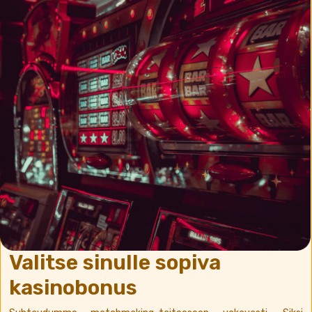
Valitse sinulle sopiva
kasinobonus