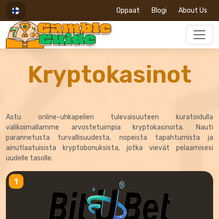
Oppaat
Blogi
About Us
Kryptokasinot
Astu online-uhkapelien tulevaisuuteen kuratoidulla
valikoimallamme arvostetuimpia kryptokasinoita. Nauti
parannetusta turvallisuudesta, nopeista tapahtumista ja
ainutlaatuisista kryptobonuksista, jotka vievät pelaamisesi
uudelle tasolle.
1