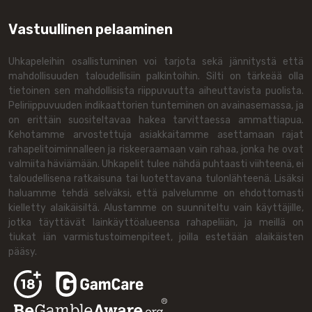
Vastuullinen pelaaminen
Uhkapeleihin osallistuminen voi tarjota sekä jännitystä että
mahdollisuuden taloudellisiin palkintoihin. Silti on tärkeää olla
tietoinen sen mahdollisista riippuvuutta aiheuttavista puolista.
Peliriippuvuuden indikaattorien tunteminen on avainasemassa, ja
on erittäin suositeltavaa hakea tarvittaessa ammattiapua.
Kehotamme arvostettuja asiakkaitamme asettamaan rajat
rahapelitoiminnalleen ja riskeeraamaan vain rahaa, jonka he ovat
valmiita häviämään. Uhkapelit tulee nähdä puhtaasti viihteenä, ei
taloudellisena ratkaisuna tai luotettavana tulonlähteenä. Lisäksi
haluamme tehdä selväksi, että palvelumme on ehdottomasti
kielletty alaikäisiltä. Alustamme on suunniteltu vain käyttäjille,
jotka täyttävät lainkäyttöalueensa rahapeliiän, ja meillä on
tiukat iän varmistustoimenpiteet, joilla estetään alaikäisten
pääsy.