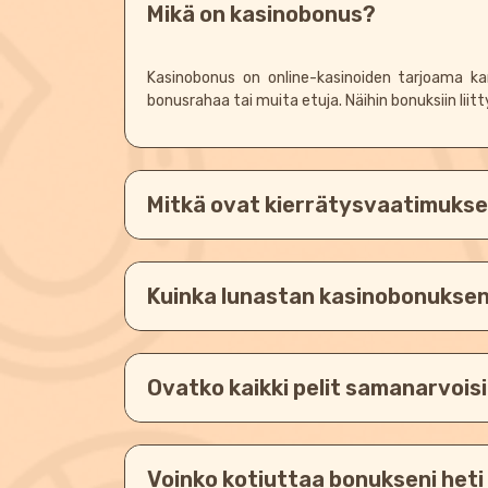
Mikä on kasinobonus?
Kasinobonus on online-kasinoiden tarjoama kann
bonusrahaa tai muita etuja. Näihin bonuksiin lii
Mitkä ovat kierrätysvaatimuks
Kuinka lunastan kasinobonukse
Ovatko kaikki pelit samanarvois
Voinko kotiuttaa bonukseni het