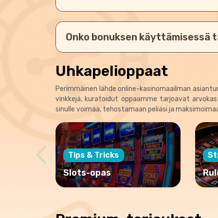
Onko bonuksen käyttämisessä ta
Uhkapelioppaat
Perimmäinen lähde online-kasinomaailman asiantuntijo
vinkkejä, kuratoidut oppaamme tarjoavat arvoka
sinulle voimaa, tehostamaan peliäsi ja maksimoimaa
Tips & Tricks
St
Slots-opas
Rul