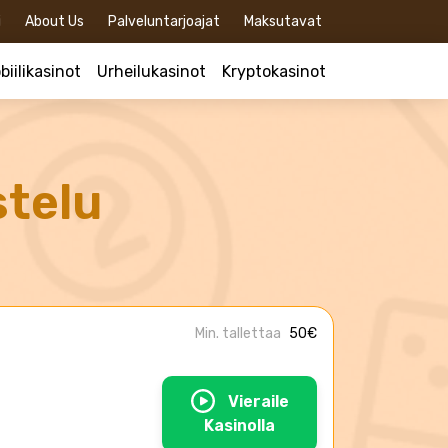
i
About Us
Palveluntarjoajat
Maksutavat
biilikasinot
Urheilukasinot
Kryptokasinot
stelu
Min. tallettaa
50€
Vieraile
Kasinolla