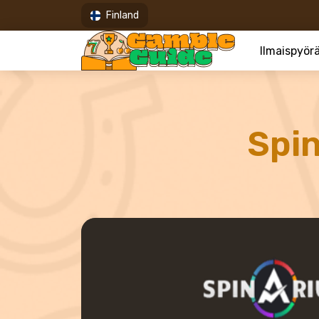
Finland
Ilmaispyör
Spin