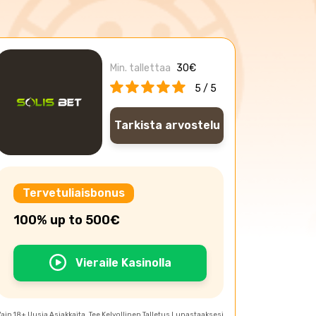
Min. tallettaa
30€
5 / 5
Tarkista arvostelu
Tervetuliaisbonus
100% up to 500€
Vieraile Kasinolla
ain 18+ Uusia Asiakkaita. Tee Kelvollinen Talletus Lunastaaksesi