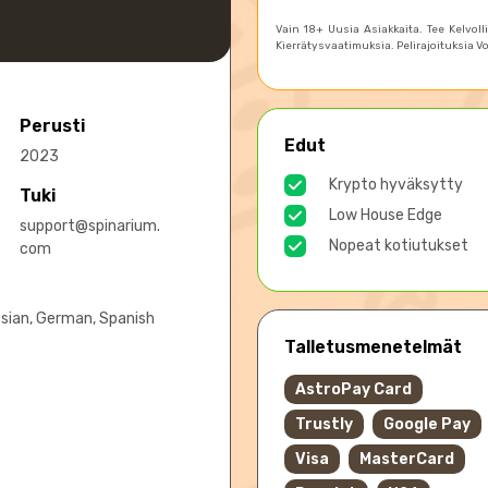
Vain 18+ Uusia Asiakkaita. Tee Kelvol
Kierrätysvaatimuksia. Pelirajoituksia Vo
Perusti
Edut
2023
Krypto hyväksytty
Tuki
Low House Edge
support@spinarium.
Nopeat kotiutukset
com
ussian, German, Spanish
Talletusmenetelmät
AstroPay Card
Trustly
Google Pay
Visa
MasterCard