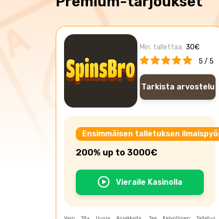
Premium-tarjoukset
Min. tallettaa
30€
5 / 5
Tarkista arvostelu
Ensimmäisen talletuksen ilmaispy
200% up to 3000€
Vieraile Kasinolla
Vain 18+ Uusia Asiakkaita. Tee Kelvollinen Talletus