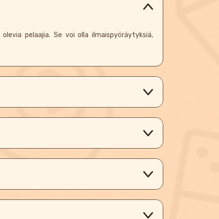
levia pelaajia. Se voi olla ilmaispyöräytyksiä,