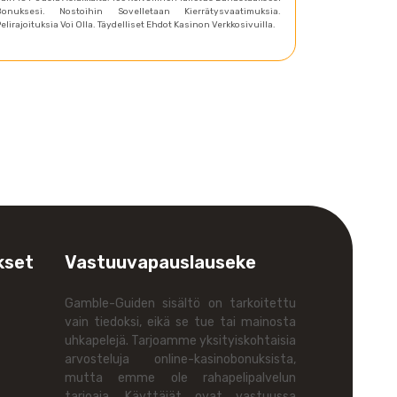
Bonuksesi. Nostoihin Sovelletaan Kierrätysvaatimuksia.
elirajoituksia Voi Olla. Täydelliset Ehdot Kasinon Verkkosivuilla.
kset
Vastuuvapauslauseke
Gamble-Guiden sisältö on tarkoitettu
vain tiedoksi, eikä se tue tai mainosta
uhkapelejä. Tarjoamme yksityiskohtaisia
​​arvosteluja online-kasinobonuksista,
mutta emme ole rahapelipalvelun
tarjoaja. Käyttäjät ovat vastuussa