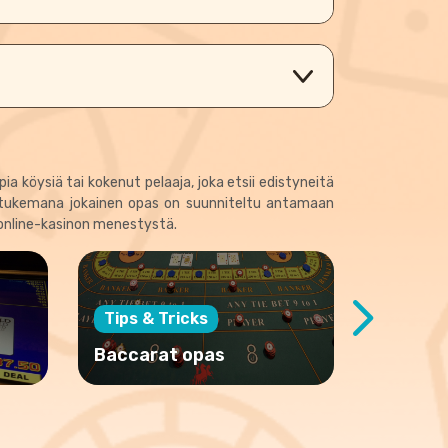
ia köysiä tai kokenut pelaaja, joka etsii edistyneitä
 tukemana jokainen opas on suunniteltu antamaan
 online-kasinon menestystä.
Tips & Tricks
Tips & 
Baccarat opas
Craps 